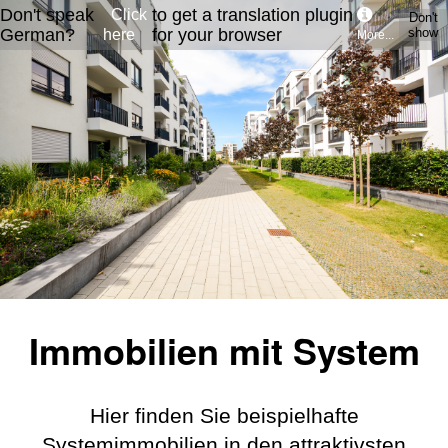
Don't speak
to get a translation plugin
Click
Don't
German?
for your browser
show
here
More...
Immobilien mit System
Hier finden Sie beispielhafte
Systemimmobilien in den attraktivsten